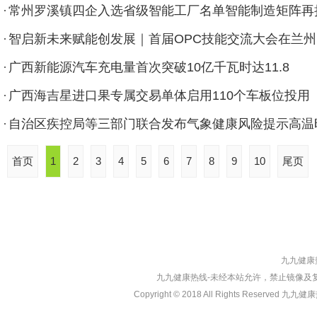
常州罗溪镇四企入选省级智能工厂名单智能制造矩阵再
智启新未来赋能创发展｜首届OPC技能交流大会在兰州
广西新能源汽车充电量首次突破10亿千瓦时达11.8
广西海吉星进口果专属交易单体启用110个车板位投用
自治区疾控局等三部门联合发布气象健康风险提示高温
首页
1
2
3
4
5
6
7
8
9
10
尾页
九九健康热
九九健康热线-未经本站允许，禁止镜像及复制本站
Copyright © 2018 All Rights Reserved 